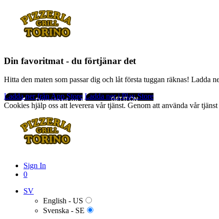
Din favoritmat - du förtjänar det
Hitta den maten som passar dig och låt första tuggan räknas! Ladda n
Ladda ner från App Store
Ladda ner i Play Store
Cookies hjälp oss att leverera vår tjänst. Genom att använda vår tjä
Sign In
0
SV
English - US
Svenska - SE