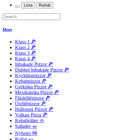
Lista
Rutnät
Meny
Klass 1 🍕
Klass 2 🍕
Klass 3 🍕
Klass 4 🍕
Inbakade Pizzor 🍕
Dubbel Inbakade Pizzor 🍕
Kycklingpizzor 🍕
Kebabpizzor 🍕
Grekiska Pizzor 🍕
Mexikanska Pizzor 🍕
Fläskfilépizzor 🍕
Oxfilépizzor 🍕
Halloumi Pizzor 🍕
Vulkan Pizza 🍕
Kebabrätter 🥙
Sallader 🥗
Nyheter 🆕
Rullar 🌯