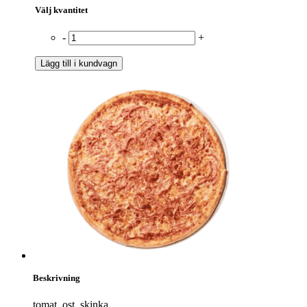
Välj kvantitet
-
+
Lägg till i kundvagn
Beskrivning
tomat, ost, skinka