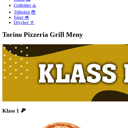
Grillrätter ♨️
Tillbehör 🍟
Såser 🥣
Drycker 🥤
Torino Pizzeria Grill Meny
Klass 1 🍕